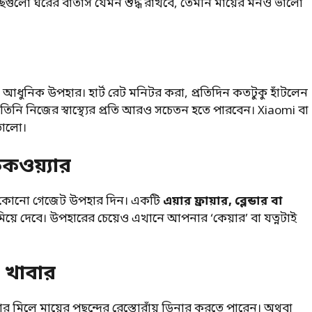
ছগুলো ঘরের বাতাস যেমন শুদ্ধ রাখবে, তেমনি মায়ের মনও ভালো
পারে আধুনিক উপহার। হার্ট রেট মনিটর করা, প্রতিদিন কতটুকু হাঁটলেন
তিনি নিজের স্বাস্থ্যের প্রতি আরও সচেতন হতে পারবেন। Xiaomi বা
 ভালো।
কওয়্যার
 কোনো গেজেট উপহার দিন। একটি
এয়ার ফ্রায়ার, ব্লেন্ডার বা
কমিয়ে দেবে। উপহারের চেয়েও এখানে আপনার ‘কেয়ার’ বা যত্নটাই
 খাবার
ার মিলে মায়ের পছন্দের রেস্তোরাঁয় ডিনার করতে পারেন। অথবা