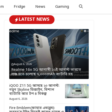
om
Fridge
News
Gaming
LATEST NEWS
August 6, 2026
Realme 16x 5G আগামী ১২ই আগস্ট ভারতে
লঞ্চ হতে চলেছে ৭,০০০mAh ব্যাটারি সহ
iQOO Z11 5G আসছে ২০ আগস্ট:
নতুন Skyline ডিজাইন, বিশাল
ব্যাটারি আর টপ ৪ বিকল্প
August 6, 2026
Fire Emblem(ফায়ার এমব্লেম):