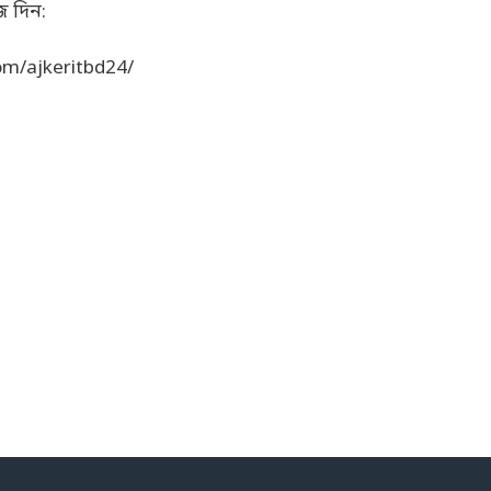
জ দিন:
om/ajkeritbd24/