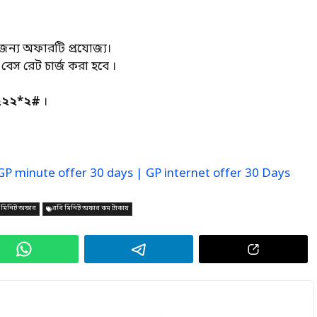
 জন্য অফারটি প্রযোজ্য।
েস রেট চার্জ করা হবে ।
*২২২*২#
।
 GP minute offer 30 days | GP internet offer 30 Days
 মিনিট অফার
রবি মিনিট অফার কম টাকায়