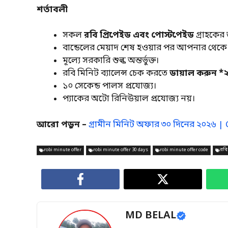
শর্তাবলী
সকল
রবি প্রিপেইড এবং পোস্টপেইড
গ্রাহকের
বান্ডেলের মেয়াদ শেষ হওয়ার পর আপনার থেকে ব
মূল্যে সরকারি শুল্ক অন্তর্ভুক্ত।
রবি মিনিট ব্যালেন্স চেক করতে
ডায়াল করুন 
১০ সেকেন্ড পালস প্রযোজ্য।
প্যাকের অটো রিনিউয়াল প্রযোজ্য নয়।
আরো পড়ুন –
গ্রামীন মিনিট অফার ৩০ দিনের ২০২৬ |
robi minute offer
robi minute offer 30 days
robi minute offer code
রবি
MD BELAL