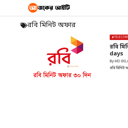
Skip
to
content
রবি মিনিট অফার
TELECOM
রবি মি
days
By
MD BEL
রবি মিনিট 