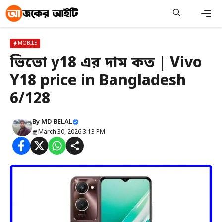
Skip
to
content
Men
MOBILE
ভিভো y18 এর দাম কত | Vivo
Y18 price in Bangladesh
6/128
By
MD BELAL
March 30, 2026 3:13 PM