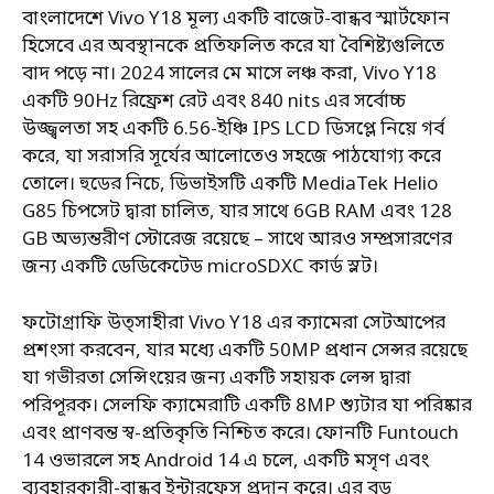
বাংলাদেশে Vivo Y18 মূল্য একটি বাজেট-বান্ধব স্মার্টফোন
হিসেবে এর অবস্থানকে প্রতিফলিত করে যা বৈশিষ্ট্যগুলিতে
বাদ পড়ে না। 2024 সালের মে মাসে লঞ্চ করা, Vivo Y18
একটি 90Hz রিফ্রেশ রেট এবং 840 nits এর সর্বোচ্চ
উজ্জ্বলতা সহ একটি 6.56-ইঞ্চি IPS LCD ডিসপ্লে নিয়ে গর্ব
করে, যা সরাসরি সূর্যের আলোতেও সহজে পাঠযোগ্য করে
তোলে। হুডের নিচে, ডিভাইসটি একটি MediaTek Helio
G85 চিপসেট দ্বারা চালিত, যার সাথে 6GB RAM এবং 128
GB অভ্যন্তরীণ স্টোরেজ রয়েছে – সাথে আরও সম্প্রসারণের
জন্য একটি ডেডিকেটেড microSDXC কার্ড স্লট।
ফটোগ্রাফি উত্সাহীরা Vivo Y18 এর ক্যামেরা সেটআপের
প্রশংসা করবেন, যার মধ্যে একটি 50MP প্রধান সেন্সর রয়েছে
যা গভীরতা সেন্সিংয়ের জন্য একটি সহায়ক লেন্স দ্বারা
পরিপূরক। সেলফি ক্যামেরাটি একটি 8MP শ্যুটার যা পরিষ্কার
এবং প্রাণবন্ত স্ব-প্রতিকৃতি নিশ্চিত করে। ফোনটি Funtouch
14 ওভারলে সহ Android 14 এ চলে, একটি মসৃণ এবং
ব্যবহারকারী-বান্ধব ইন্টারফেস প্রদান করে। এর বড়