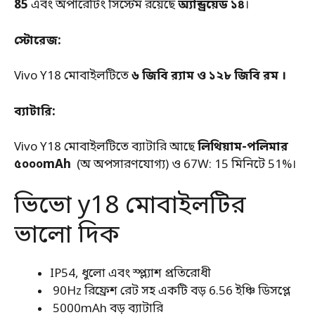
85
এবং অপারেটিং সিস্টেম রয়েছে
অ্যান্ড্রয়েড ১৪
।
স্টোরেজ:
Vivo Y18 মোবাইলটিতে
৬ জিবি র‌্যাম ও ১২৮ জিবি রম ।
ব্যাটারি:
Vivo Y18 মোবাইলটিতে ব্যাটারি আছে
লিথিয়াম-পলিমার
৫০০০mAh
(অ অপসারণযোগ্য) ও 67W: 15 মিনিটে 51%।
ভিভো y18 মোবাইলটির
ভালো দিক
IP54, ধুলো এবং স্প্ল্যাশ প্রতিরোধী
90Hz রিফ্রেশ রেট সহ একটি বড় 6.56 ইঞ্চি ডিসপ্লে
5000mAh বড় ব্যাটারি